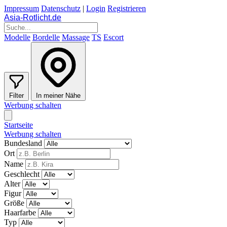
Impressum
Datenschutz
|
Login
Registrieren
Asia-Rotlicht
.
de
Modelle
Bordelle
Massage
TS
Escort
Filter
In meiner Nähe
Werbung schalten
Startseite
Werbung schalten
Bundesland
Ort
Name
Geschlecht
Alter
Figur
Größe
Haarfarbe
Typ