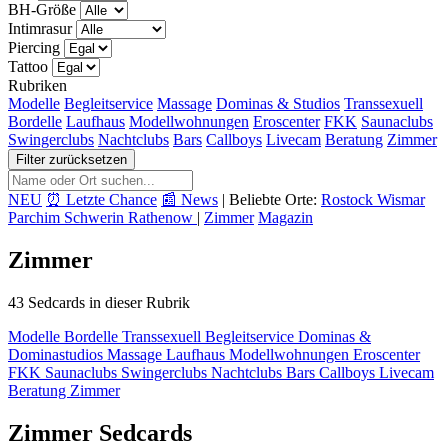
BH-Größe
Intimrasur
Piercing
Tattoo
Rubriken
Modelle
Begleitservice
Massage
Dominas & Studios
Transsexuell
Bordelle
Laufhaus
Modellwohnungen
Eroscenter
FKK
Saunaclubs
Swingerclubs
Nachtclubs
Bars
Callboys
Livecam
Beratung
Zimmer
Filter zurücksetzen
NEU
⏰ Letzte Chance
📰 News
|
Beliebte Orte:
Rostock
Wismar
Parchim
Schwerin
Rathenow
|
Zimmer
Magazin
Zimmer
43 Sedcards in dieser Rubrik
Modelle
Bordelle
Transsexuell
Begleitservice
Dominas &
Dominastudios
Massage
Laufhaus
Modellwohnungen
Eroscenter
FKK
Saunaclubs
Swingerclubs
Nachtclubs
Bars
Callboys
Livecam
Beratung
Zimmer
Zimmer Sedcards